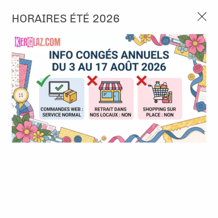
3, rue de Tasmanie 44115 Basse Goulaine
HORAIRES ÉTÉ 2026
Continuer sans accepter
PORT OFFERT À PARTIR DE 49 €
Nous autorisez-vous à utiliser vos
02 52 10 57 10
CONTACT
cookies ?
Ils nous seront utiles pour :
0
Améliorer l'interface et les fonctionnalités du site
Mesurer les campagnes marketing et proposer des
Accueil
>
Embellissement
>
Formes en bois, carton ...
>
Wooden
mises à jour sur nos produits
Flourishes - Stockings
Gérer l'authentification et surveiller les erreurs
techniques
BONNE AFFAIRE
-
50
%
Certains cookies sont nécessaires à des fins techniques, ils sont donc dispensés
de consentement. D'autres, non obligatoires, peuvent être utilisés pour la
personnalisation des annonces et du contenu, la mesure des annonces et du
contenu, la connaissance de l'audience et le développement de produits, les
données de géolocalisation précises et l'identification par le balayage de l'appareil,
le stockage et/ou l'accès aux informations sur un appareil. Si vous donnez votre
consentement, celui-ci sera valable sur l’ensemble des sous-domaines de Kerglaz.
Vous disposez de la possibilité de retirer votre consentement à tout moment en
cliquant sur le widget en bas à droite de la page. Pour en savoir plus, consulter
notre politique de cookie.