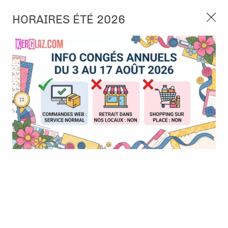
3, rue de Tasmanie 44115 Basse Goulaine
HORAIRES ÉTÉ 2026
Continuer sans accepter
PORT OFFERT À PARTIR DE 49 €
Nous autorisez-vous à utiliser vos
02 52 10 57 10
CONTACT
cookies ?
Ils nous seront utiles pour :
0
Améliorer l'interface et les fonctionnalités du site
Mesurer les campagnes marketing et proposer des
Accueil
>
Embellissement
>
Ruban et Ficelle
>
Ficelle en coton -
mises à jour sur nos produits
Beige / Or
Gérer l'authentification et surveiller les erreurs
techniques
Certains cookies sont nécessaires à des fins techniques, ils sont donc dispensés
de consentement. D'autres, non obligatoires, peuvent être utilisés pour la
personnalisation des annonces et du contenu, la mesure des annonces et du
contenu, la connaissance de l'audience et le développement de produits, les
données de géolocalisation précises et l'identification par le balayage de l'appareil,
le stockage et/ou l'accès aux informations sur un appareil. Si vous donnez votre
consentement, celui-ci sera valable sur l’ensemble des sous-domaines de Kerglaz.
Vous disposez de la possibilité de retirer votre consentement à tout moment en
cliquant sur le widget en bas à droite de la page. Pour en savoir plus, consulter
notre politique de cookie.