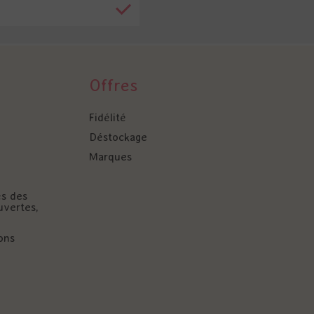
Offres
Fidélité
Déstockage
Marques
és des
uvertes,
ons