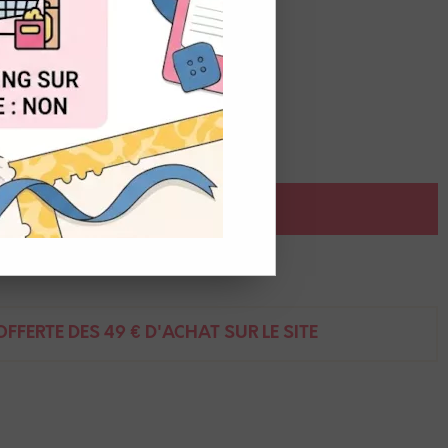
OUT
AJOUTER AU PANIER
ent
FFERTE DÈS 49 € D'ACHAT SUR LE SITE