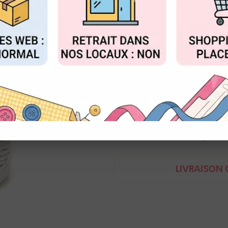
Réf. :
1043.5002.COL.00
FIGURER
ACCEPTER T
Vivant
Ficelle coton blanche
Bobine de 50m
8713438978248
Demande de renseignem
LIVRAISON O