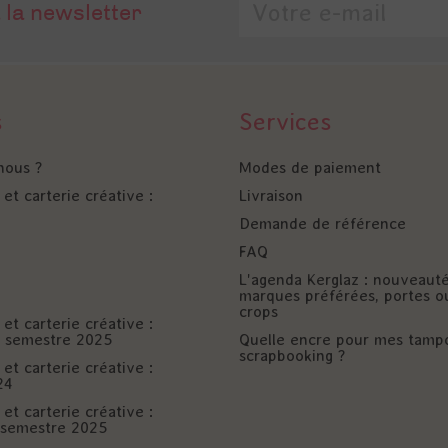
 la newsletter
s
Services
nous ?
Modes de paiement
et carterie créative :
Livraison
Demande de référence
FAQ
L'agenda Kerglaz : nouveaut
marques préférées, portes o
crops
et carterie créative :
er semestre 2025
Quelle encre pour mes tamp
scrapbooking ?
et carterie créative :
24
et carterie créative :
è semestre 2025