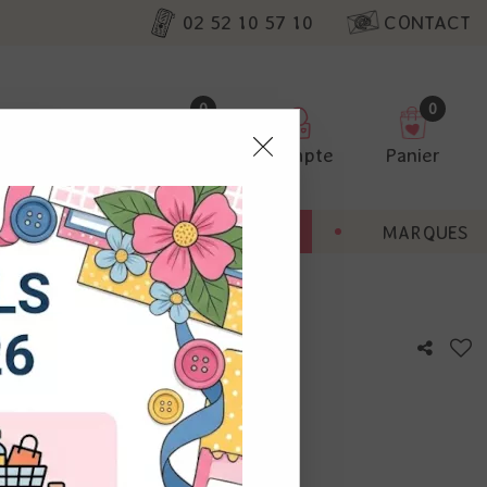
02 52 10 57 10
CONTACT
0
0
Favoris
Compte
Panier
pter
ENT
BONNES AFFAIRES
MARQUES
ur nos
anc
utres, non
s annonces
calisation
otre avis !
 appareil.
laz. Vous
s à droite