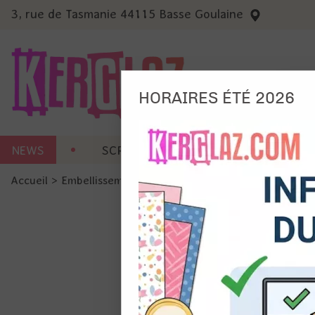
3, rue de Tasmanie 44115 Basse Goulaine
HORAIRES ÉTÉ 2026
Nous
NEWS
SCRAP CARTERIE
MACHINES 
Ils no
Accueil
>
Embellissement
>
Ruban et Ficelle
>
Ficelle en co
Amé
Mes
pro
Gér
Certains 
obligatoi
et du con
précises 
Si vous 
disposez 
de la pag