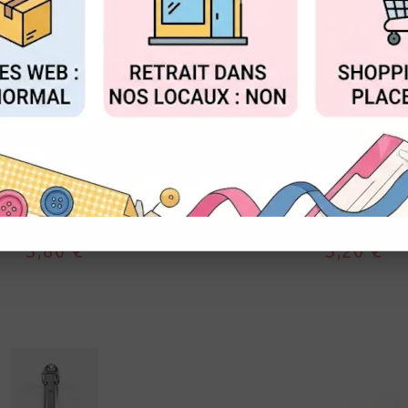
FIGURER
ACCEPTER T
EPHÉMÉRIA
EPHÉMÉRIA
LLETS - ARGENT & OR
MÉCANISME CLASS
ANNEAUX CARRÉS - 
3,80 €
3,20 €