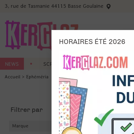
3, rue de Tasmanie 44115 Basse Goulaine
HORAIRES ÉTÉ 2026
Nous
NEWS
SCRAP CARTERIE
MACHINES 
Ils no
Accueil
>
Ephéméria
Amé
Mes
pro
Gér
Filtrer par
Certains 
obligatoi
et du con
précises 
Marque
Si vous 
disposez 
de la pag