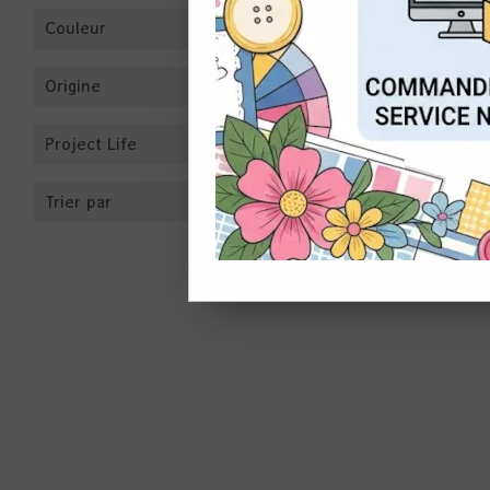
Couleur
CON
Origine
Project Life
Trier par
50 OEI