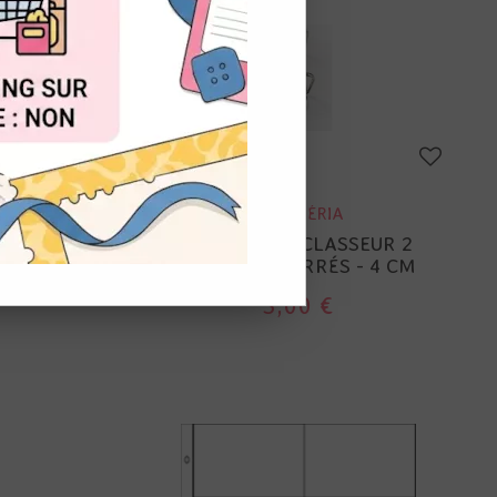
OUT
EPHÉMÉRIA
EUR 2
MÉCANISME CLASSEUR 2
4.5 CM
ANNEAUX CARRÉS - 4 CM
3,00 €