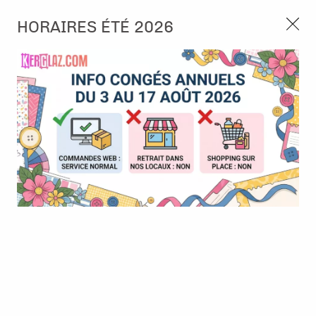
3, rue de Tasmanie 44115 Basse Goulaine
HORAIRES ÉTÉ 2026
Continuer sans accepter
PORT OFFERT À PARTIR DE 49 €
Nous autorisez-vous à utiliser vos
02 52 10 57 10
CONTACT
cookies ?
Ils nous seront utiles pour :
0
Améliorer l'interface et les fonctionnalités du site
Mesurer les campagnes marketing et proposer des
Accueil
>
Album & Objet
>
Anneau, Recharge & Accessoires
>
2
mises à jour sur nos produits
Anneaux de reliure brisés - bronze - 38 mm intérieur
Gérer l'authentification et surveiller les erreurs
techniques
Certains cookies sont nécessaires à des fins techniques, ils sont donc dispensés
de consentement. D'autres, non obligatoires, peuvent être utilisés pour la
personnalisation des annonces et du contenu, la mesure des annonces et du
contenu, la connaissance de l'audience et le développement de produits, les
données de géolocalisation précises et l'identification par le balayage de l'appareil,
le stockage et/ou l'accès aux informations sur un appareil. Si vous donnez votre
consentement, celui-ci sera valable sur l’ensemble des sous-domaines de Kerglaz.
Vous disposez de la possibilité de retirer votre consentement à tout moment en
cliquant sur le widget en bas à droite de la page. Pour en savoir plus, consulter
notre politique de cookie.