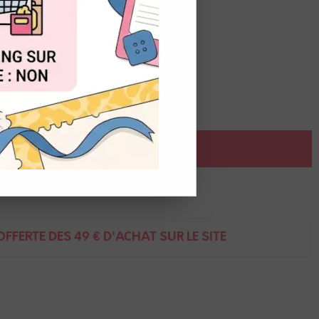
OUT
ts d'album
AJOUTER AU PANIER
ent
FFERTE DÈS 49 € D'ACHAT SUR LE SITE