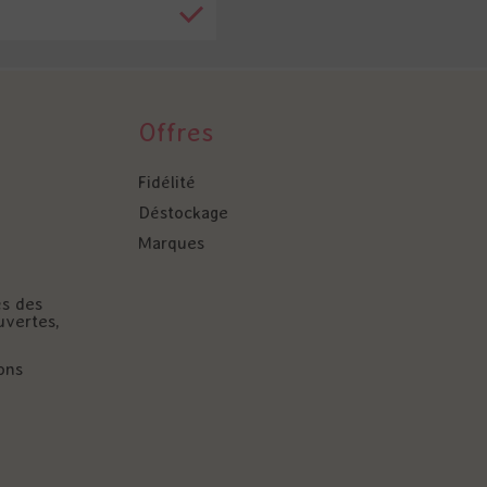
Offres
Fidélité
Déstockage
Marques
és des
uvertes,
ons