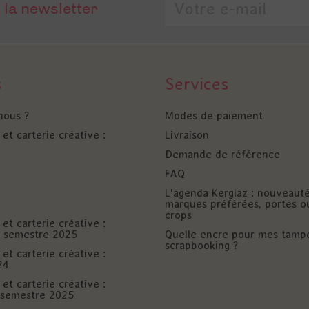
 la newsletter
s
Services
nous ?
Modes de paiement
et carterie créative :
Livraison
Demande de référence
FAQ
L'agenda Kerglaz : nouveaut
marques préférées, portes o
crops
et carterie créative :
er semestre 2025
Quelle encre pour mes tamp
scrapbooking ?
et carterie créative :
24
et carterie créative :
è semestre 2025