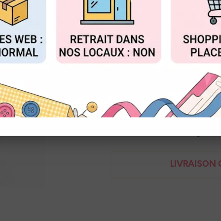
Réf. :
ED1615B
FIGURER
ACCEPTER T
Ephéméria
Coins de protection pour proje
2 x 2 cm, epaisseur : 4 mm
3662848040166
Demande de renseignem
LIVRAISON O