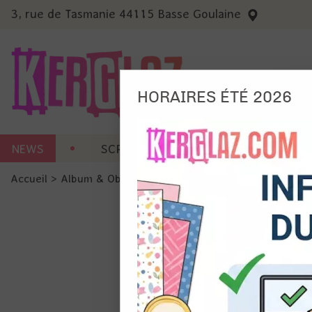
3, rue de Tasmanie 44115 Basse Goulaine
HORAIRES ÉTÉ 2026
Nous
NEWS
SCRAP CARTERIE
MACHINES 
Ils no
Accueil
>
Album & Objet
>
Anneau, Recharge & Accessoire
Amé
Mes
pro
Gér
Certains 
obligatoi
et du con
précises 
Si vous 
disposez 
de la pag