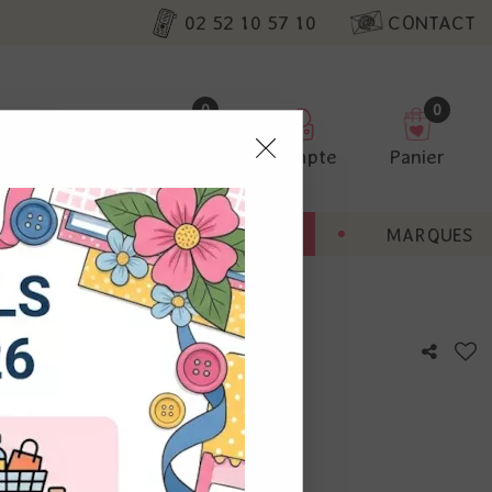
02 52 10 57 10
CONTACT
0
0
Favoris
Compte
Panier
pter
ENT
BONNES AFFAIRES
MARQUES
ur nos
Bronze
utres, non
s annonces
calisation
otre avis !
 appareil.
laz. Vous
s à droite