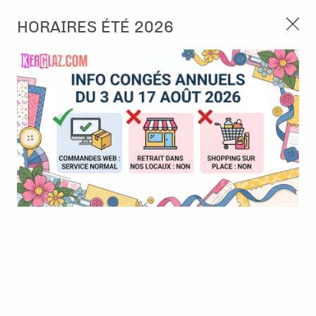
3, rue de Tasmanie 44115 Basse Goulaine
HORAIRES ÉTÉ 2026
Continuer sans accepter
PORT OFFERT À PARTIR DE 49 €
Nous autorisez-vous à utiliser vos
02 52 10 57 10
CONTACT
cookies ?
Ils nous seront utiles pour :
0
Améliorer l'interface et les fonctionnalités du site
Mesurer les campagnes marketing et proposer des
Accueil
>
Encre & Couleur
>
Encre en Pad
>
ENCRE MEMENTO -
mises à jour sur nos produits
summer sky
Gérer l'authentification et surveiller les erreurs
techniques
Certains cookies sont nécessaires à des fins techniques, ils sont donc dispensés
de consentement. D'autres, non obligatoires, peuvent être utilisés pour la
personnalisation des annonces et du contenu, la mesure des annonces et du
contenu, la connaissance de l'audience et le développement de produits, les
données de géolocalisation précises et l'identification par le balayage de l'appareil,
le stockage et/ou l'accès aux informations sur un appareil. Si vous donnez votre
consentement, celui-ci sera valable sur l’ensemble des sous-domaines de Kerglaz.
Vous disposez de la possibilité de retirer votre consentement à tout moment en
cliquant sur le widget en bas à droite de la page. Pour en savoir plus, consulter
notre politique de cookie.