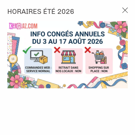
3, rue de Tasmanie 44115 Basse Goulaine
HORAIRES ÉTÉ 2026
Continuer sans accepter
PORT OFFERT À PARTIR DE 49 €
Nous autorisez-vous à utiliser vos
02 52 10 57 10
CONTACT
cookies ?
Ils nous seront utiles pour :
0
Améliorer l'interface et les fonctionnalités du site
Mesurer les campagnes marketing et proposer des
Accueil
>
Encre & Couleur
>
Encre en Pad
>
ENCRE MEMENTO -
mises à jour sur nos produits
morocco
Gérer l'authentification et surveiller les erreurs
techniques
Certains cookies sont nécessaires à des fins techniques, ils sont donc dispensés
de consentement. D'autres, non obligatoires, peuvent être utilisés pour la
personnalisation des annonces et du contenu, la mesure des annonces et du
contenu, la connaissance de l'audience et le développement de produits, les
données de géolocalisation précises et l'identification par le balayage de l'appareil,
le stockage et/ou l'accès aux informations sur un appareil. Si vous donnez votre
consentement, celui-ci sera valable sur l’ensemble des sous-domaines de Kerglaz.
Vous disposez de la possibilité de retirer votre consentement à tout moment en
cliquant sur le widget en bas à droite de la page. Pour en savoir plus, consulter
notre politique de cookie.