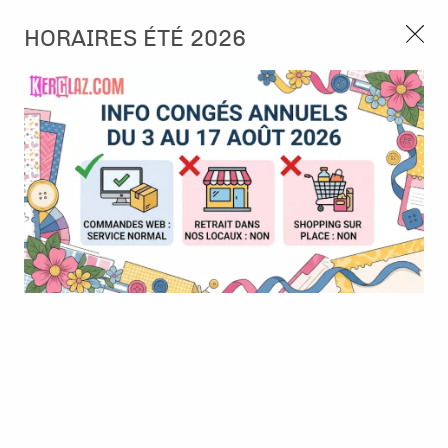
3, rue de Tasmanie 44115 Basse Goulaine
HORAIRES ÉTÉ 2026
Continuer sans accepter
PORT OFFERT À PARTIR DE 49 €
Nous autorisez-vous à utiliser vos
02 52 10 57 10
CONTACT
cookies ?
Ils nous seront utiles pour :
0
Améliorer l'interface et les fonctionnalités du site
Mesurer les campagnes marketing et proposer des
Accueil
>
Encre & Couleur
>
Encre en Pad
>
Encre Distress Ink -
mises à jour sur nos produits
Salvaged Patina
Gérer l'authentification et surveiller les erreurs
techniques
Certains cookies sont nécessaires à des fins techniques, ils sont donc dispensés
de consentement. D'autres, non obligatoires, peuvent être utilisés pour la
personnalisation des annonces et du contenu, la mesure des annonces et du
contenu, la connaissance de l'audience et le développement de produits, les
données de géolocalisation précises et l'identification par le balayage de l'appareil,
le stockage et/ou l'accès aux informations sur un appareil. Si vous donnez votre
consentement, celui-ci sera valable sur l’ensemble des sous-domaines de Kerglaz.
Vous disposez de la possibilité de retirer votre consentement à tout moment en
cliquant sur le widget en bas à droite de la page. Pour en savoir plus, consulter
notre politique de cookie.