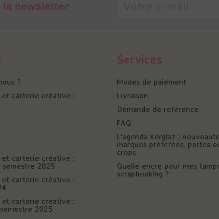
 la newsletter
s
Services
nous ?
Modes de paiement
et carterie créative :
Livraison
Demande de référence
FAQ
L'agenda Kerglaz : nouveaut
marques préférées, portes o
crops
et carterie créative :
er semestre 2025
Quelle encre pour mes tamp
scrapbooking ?
et carterie créative :
24
et carterie créative :
è semestre 2025