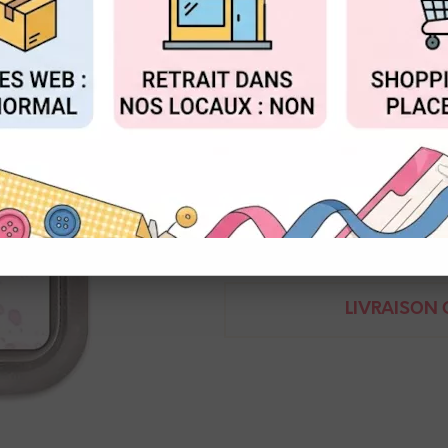
Réf. :
TDO56232
FIGURER
ACCEPTER T
Encre dye et pigments, réactiv
Tim Hlotz - Ranger
789541056232
Demande de renseignem
LIVRAISON O