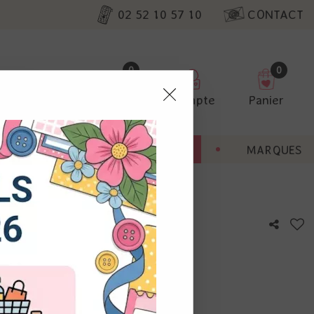
02 52 10 57 10
CONTACT
0
0
Favoris
Compte
Panier
pter
ENT
BONNES AFFAIRES
MARQUES
ur nos
 - Spun Sugar
utres, non
s annonces
calisation
otre avis !
 appareil.
laz. Vous
s à droite