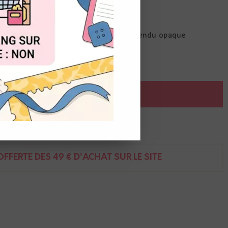
OUT
e à l'eau pour créer un effet oxydé. Rendu opaque
AJOUTER AU PANIER
ent
FFERTE DÈS 49 € D'ACHAT SUR LE SITE