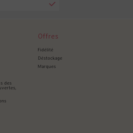
Offres
Fidélité
Déstockage
Marques
és des
uvertes,
ons