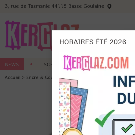
3, rue de Tasmanie 44115 Basse Goulaine
HORAIRES ÉTÉ 2026
Nous
NEWS
SCRAP CARTERIE
MACHINES 
Ils no
Accueil
>
Encre & Couleur
>
Encre en Pad
>
Encre Distress
Amé
Mes
pro
Gér
Certains 
obligatoi
et du con
précises 
Si vous 
disposez 
de la pag