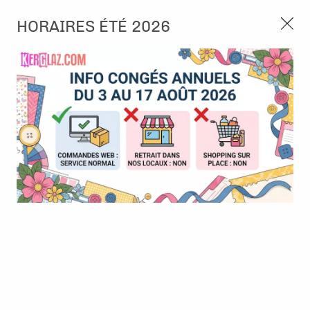
3, rue de Tasmanie 44115 Basse Goulaine
HORAIRES ÉTÉ 2026
Continuer sans accepter
PORT OFFERT À PARTIR DE 49 €
Nous autorisez-vous à utiliser vos
02 52 10 57 10
CONTACT
cookies ?
Ils nous seront utiles pour :
0
Améliorer l'interface et les fonctionnalités du site
Mesurer les campagnes marketing et proposer des
Accueil
>
Encre & Couleur
>
Encre en Pad
>
Encre Distress Oxide
mises à jour sur nos produits
- Forest Moss
Gérer l'authentification et surveiller les erreurs
techniques
Certains cookies sont nécessaires à des fins techniques, ils sont donc dispensés
de consentement. D'autres, non obligatoires, peuvent être utilisés pour la
personnalisation des annonces et du contenu, la mesure des annonces et du
contenu, la connaissance de l'audience et le développement de produits, les
données de géolocalisation précises et l'identification par le balayage de l'appareil,
le stockage et/ou l'accès aux informations sur un appareil. Si vous donnez votre
consentement, celui-ci sera valable sur l’ensemble des sous-domaines de Kerglaz.
Vous disposez de la possibilité de retirer votre consentement à tout moment en
cliquant sur le widget en bas à droite de la page. Pour en savoir plus, consulter
notre politique de cookie.