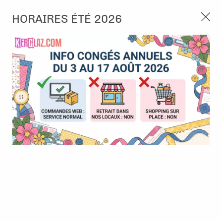
3, rue de Tasmanie 44115 Basse Goulaine
HORAIRES ÉTÉ 2026
Continuer sans accepter
PORT OFFERT À PARTIR DE 49 €
Nous autorisez-vous à utiliser vos
02 52 10 57 10
CONTACT
cookies ?
Ils nous seront utiles pour :
0
Améliorer l'interface et les fonctionnalités du site
Mesurer les campagnes marketing et proposer des
Accueil
>
Encre & Couleur
>
Encre en Pad
>
Encre Distress Oxide
mises à jour sur nos produits
- Crushed Olive
Gérer l'authentification et surveiller les erreurs
techniques
Certains cookies sont nécessaires à des fins techniques, ils sont donc dispensés
de consentement. D'autres, non obligatoires, peuvent être utilisés pour la
personnalisation des annonces et du contenu, la mesure des annonces et du
contenu, la connaissance de l'audience et le développement de produits, les
données de géolocalisation précises et l'identification par le balayage de l'appareil,
le stockage et/ou l'accès aux informations sur un appareil. Si vous donnez votre
consentement, celui-ci sera valable sur l’ensemble des sous-domaines de Kerglaz.
Vous disposez de la possibilité de retirer votre consentement à tout moment en
cliquant sur le widget en bas à droite de la page. Pour en savoir plus, consulter
notre politique de cookie.