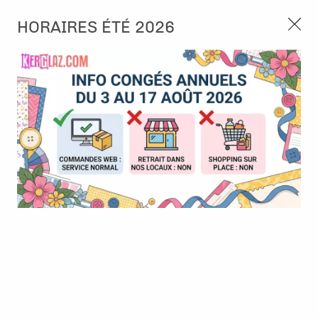
3, rue de Tasmanie 44115 Basse Goulaine
HORAIRES ÉTÉ 2026
Continuer sans accepter
PORT OFFERT À PARTIR DE 49 €
Nous autorisez-vous à utiliser vos
02 52 10 57 10
CONTACT
cookies ?
Ils nous seront utiles pour :
0
Améliorer l'interface et les fonctionnalités du site
Mesurer les campagnes marketing et proposer des
Accueil
>
Encre & Couleur
>
Encre en Pad
>
Encre Distress Ink -
mises à jour sur nos produits
Speckled egg
Gérer l'authentification et surveiller les erreurs
techniques
Certains cookies sont nécessaires à des fins techniques, ils sont donc dispensés
de consentement. D'autres, non obligatoires, peuvent être utilisés pour la
personnalisation des annonces et du contenu, la mesure des annonces et du
contenu, la connaissance de l'audience et le développement de produits, les
données de géolocalisation précises et l'identification par le balayage de l'appareil,
le stockage et/ou l'accès aux informations sur un appareil. Si vous donnez votre
consentement, celui-ci sera valable sur l’ensemble des sous-domaines de Kerglaz.
Vous disposez de la possibilité de retirer votre consentement à tout moment en
cliquant sur le widget en bas à droite de la page. Pour en savoir plus, consulter
notre politique de cookie.