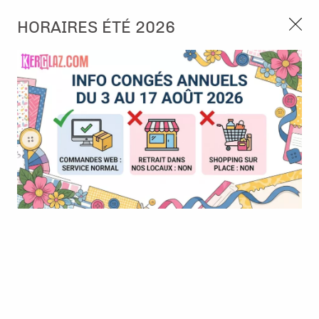
3, rue de Tasmanie 44115 Basse Goulaine
HORAIRES ÉTÉ 2026
Continuer sans accepter
PORT OFFERT À PARTIR DE 49 €
Nous autorisez-vous à utiliser vos
02 52 10 57 10
CONTACT
cookies ?
Ils nous seront utiles pour :
0
Améliorer l'interface et les fonctionnalités du site
Mesurer les campagnes marketing et proposer des
Accueil
>
Embellissement
>
Sticker et RubOn
>
Stickers chiffres -
mises à jour sur nos produits
Rouge
Gérer l'authentification et surveiller les erreurs
techniques
BONNE AFFAIRE
-
50
%
Certains cookies sont nécessaires à des fins techniques, ils sont donc dispensés
de consentement. D'autres, non obligatoires, peuvent être utilisés pour la
personnalisation des annonces et du contenu, la mesure des annonces et du
contenu, la connaissance de l'audience et le développement de produits, les
données de géolocalisation précises et l'identification par le balayage de l'appareil,
le stockage et/ou l'accès aux informations sur un appareil. Si vous donnez votre
consentement, celui-ci sera valable sur l’ensemble des sous-domaines de Kerglaz.
Vous disposez de la possibilité de retirer votre consentement à tout moment en
cliquant sur le widget en bas à droite de la page. Pour en savoir plus, consulter
notre politique de cookie.