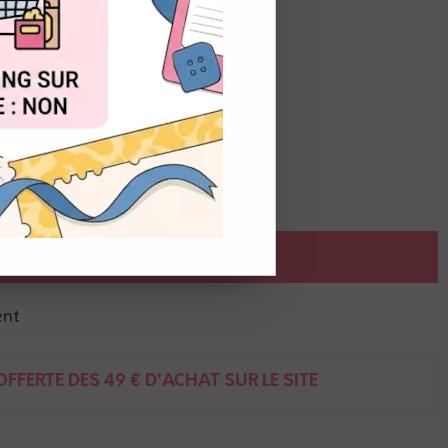
OUT
éer des fonds même sur papier foncé.
 l'eau.
AJOUTER AU PANIER
ent
FFERTE DÈS 49 € D'ACHAT SUR LE SITE