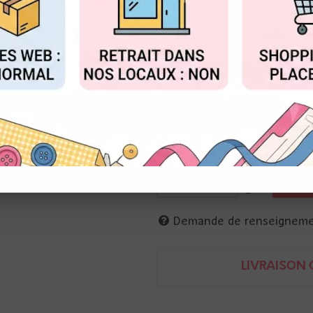
Réf. :
TSO64817
FIGURER
ACCEPTER T
Ranger
Encre couvrante, permet de cr
Missibles entre elles, réactive à
Agiter avant utilisation.
57 ml
789541064817
Demande de renseignem
LIVRAISON O