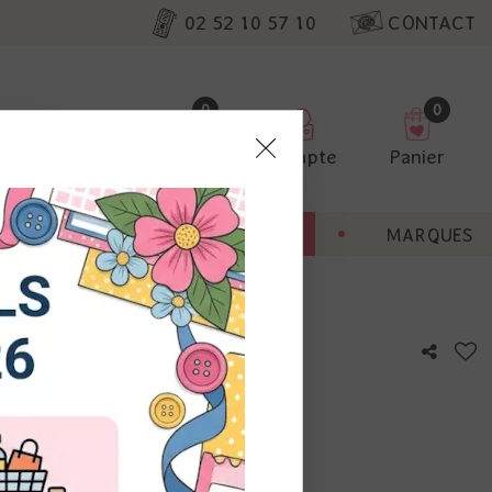
02 52 10 57 10
CONTACT
0
0
Favoris
Compte
Panier
pter
ENT
BONNES AFFAIRES
MARQUES
ur nos
 - Vintage photo
utres, non
s annonces
calisation
otre avis !
 appareil.
laz. Vous
s à droite