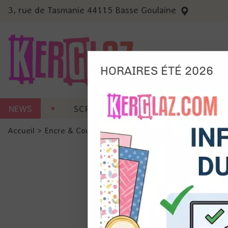
3, rue de Tasmanie 44115 Basse Goulaine
HORAIRES ÉTÉ 2026
Nous
NEWS
SCRAP CARTERIE
MACHINES 
Ils no
Accueil
>
Encre & Couleur
>
Spray
>
Distress Oxide Spray -
Amé
Mes
pro
Gér
Certains 
obligatoi
et du con
précises 
Si vous 
disposez 
de la pag