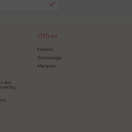
Offres
Fidélité
Déstockage
Marques
és des
uvertes,
ons