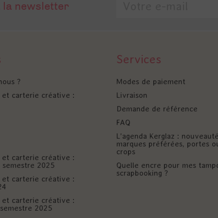
 la newsletter
s
Services
nous ?
Modes de paiement
et carterie créative :
Livraison
Demande de référence
FAQ
L'agenda Kerglaz : nouveaut
marques préférées, portes o
crops
et carterie créative :
er semestre 2025
Quelle encre pour mes tamp
scrapbooking ?
et carterie créative :
24
et carterie créative :
è semestre 2025