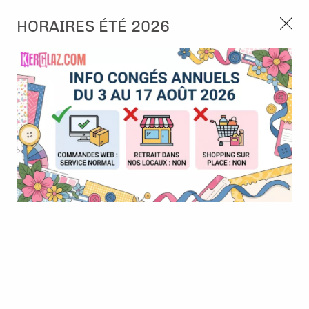
3, rue de Tasmanie 44115 Basse Goulaine
HORAIRES ÉTÉ 2026
Continuer sans accepter
PORT OFFERT À PARTIR DE 49 €
Nous autorisez-vous à utiliser vos
02 52 10 57 10
CONTACT
cookies ?
Ils nous seront utiles pour :
0
Améliorer l'interface et les fonctionnalités du site
Mesurer les campagnes marketing et proposer des
Accueil
>
Encre & Couleur
>
Encre en Pad
>
Encre Distress Oxide
mises à jour sur nos produits
- Festive berries
Gérer l'authentification et surveiller les erreurs
techniques
Certains cookies sont nécessaires à des fins techniques, ils sont donc dispensés
de consentement. D'autres, non obligatoires, peuvent être utilisés pour la
personnalisation des annonces et du contenu, la mesure des annonces et du
contenu, la connaissance de l'audience et le développement de produits, les
données de géolocalisation précises et l'identification par le balayage de l'appareil,
le stockage et/ou l'accès aux informations sur un appareil. Si vous donnez votre
consentement, celui-ci sera valable sur l’ensemble des sous-domaines de Kerglaz.
Vous disposez de la possibilité de retirer votre consentement à tout moment en
cliquant sur le widget en bas à droite de la page. Pour en savoir plus, consulter
notre politique de cookie.