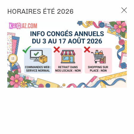
3, rue de Tasmanie 44115 Basse Goulaine
HORAIRES ÉTÉ 2026
Continuer sans accepter
PORT OFFERT À PARTIR DE 49 €
Nous autorisez-vous à utiliser vos
02 52 10 57 10
CONTACT
cookies ?
Ils nous seront utiles pour :
0
Améliorer l'interface et les fonctionnalités du site
Mesurer les campagnes marketing et proposer des
Accueil
>
Die (Matrice de découpe)
>
Die format standard
>
Die -
mises à jour sur nos produits
Bande Originale Face A - Collection de sceaux
Gérer l'authentification et surveiller les erreurs
techniques
Certains cookies sont nécessaires à des fins techniques, ils sont donc dispensés
de consentement. D'autres, non obligatoires, peuvent être utilisés pour la
personnalisation des annonces et du contenu, la mesure des annonces et du
contenu, la connaissance de l'audience et le développement de produits, les
données de géolocalisation précises et l'identification par le balayage de l'appareil,
le stockage et/ou l'accès aux informations sur un appareil. Si vous donnez votre
consentement, celui-ci sera valable sur l’ensemble des sous-domaines de Kerglaz.
Vous disposez de la possibilité de retirer votre consentement à tout moment en
cliquant sur le widget en bas à droite de la page. Pour en savoir plus, consulter
notre politique de cookie.