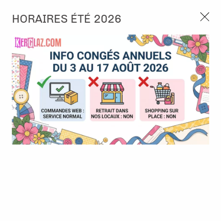
3, rue de Tasmanie 44115 Basse Goulaine
HORAIRES ÉTÉ 2026
Continuer sans accepter
PORT OFFERT À PARTIR DE 49 €
Nous autorisez-vous à utiliser vos
02 52 10 57 10
CONTACT
cookies ?
Ils nous seront utiles pour :
0
Améliorer l'interface et les fonctionnalités du site
Mesurer les campagnes marketing et proposer des
Accueil
>
Papier et Matière
>
Papier scrap uni
>
Cardstock - Kiss
mises à jour sur nos produits
Gérer l'authentification et surveiller les erreurs
techniques
Certains cookies sont nécessaires à des fins techniques, ils sont donc dispensés
de consentement. D'autres, non obligatoires, peuvent être utilisés pour la
personnalisation des annonces et du contenu, la mesure des annonces et du
contenu, la connaissance de l'audience et le développement de produits, les
données de géolocalisation précises et l'identification par le balayage de l'appareil,
le stockage et/ou l'accès aux informations sur un appareil. Si vous donnez votre
consentement, celui-ci sera valable sur l’ensemble des sous-domaines de Kerglaz.
Vous disposez de la possibilité de retirer votre consentement à tout moment en
cliquant sur le widget en bas à droite de la page. Pour en savoir plus, consulter
notre politique de cookie.