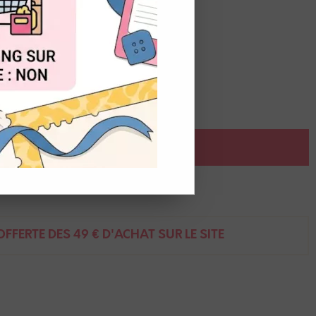
OUT
AJOUTER AU PANIER
ent
FFERTE DÈS 49 € D'ACHAT SUR LE SITE