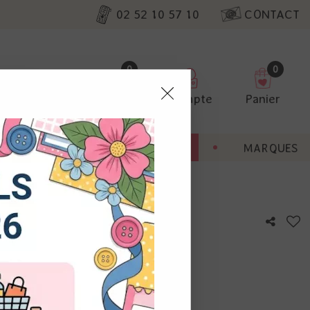
02 52 10 57 10
CONTACT
0
0
Favoris
Compte
Panier
pter
ENT
BONNES AFFAIRES
MARQUES
ur nos
utres, non
s annonces
calisation
otre avis !
 appareil.
laz. Vous
s à droite