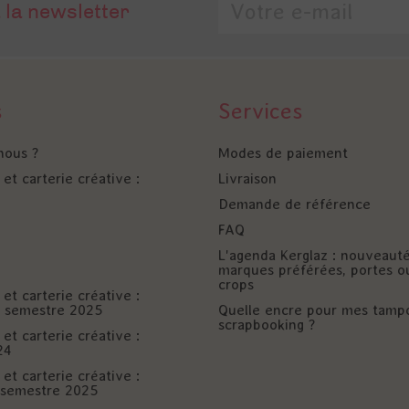
 la newsletter
s
Services
nous ?
Modes de paiement
et carterie créative :
Livraison
Demande de référence
FAQ
L'agenda Kerglaz : nouveaut
marques préférées, portes o
crops
et carterie créative :
er semestre 2025
Quelle encre pour mes tamp
scrapbooking ?
et carterie créative :
24
et carterie créative :
è semestre 2025