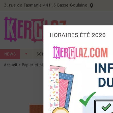
3, rue de Tasmanie 44115 Basse Goulaine
HORAIRES ÉTÉ 2026
Nous
NEWS
SCRAP CARTERIE
MACHINES 
Ils no
Accueil
>
Papier et Matière
>
Papier scrap uni
>
Cardstock 
Amé
Mes
pro
Gér
Certains 
obligatoi
et du con
précises 
Si vous 
disposez 
de la pag