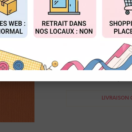
Réf. :
2928-012
FIGURER
ACCEPTER T
Cardstock texture toile
30,5 x 30,5 cm / 216g
Florence
8716052200122
Demande de renseignem
LIVRAISON O