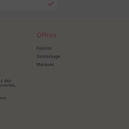
Offres
Fidélité
Déstockage
Marques
és des
uvertes,
ons