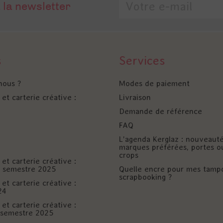
 la newsletter
s
Services
nous ?
Modes de paiement
et carterie créative :
Livraison
Demande de référence
FAQ
L'agenda Kerglaz : nouveaut
marques préférées, portes o
crops
et carterie créative :
er semestre 2025
Quelle encre pour mes tamp
scrapbooking ?
et carterie créative :
24
et carterie créative :
è semestre 2025