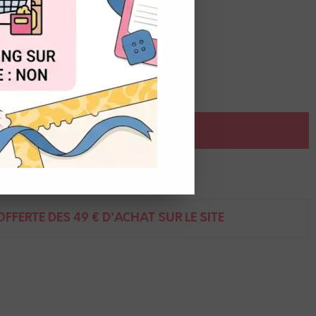
OUT
ce
AJOUTER AU PANIER
ent
FFERTE DÈS 49 € D'ACHAT SUR LE SITE