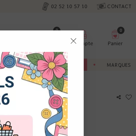
02 52 10 57 10
CONTACT
0
0
Favoris
Compte
Panier
pter
ENT
BONNES AFFAIRES
MARQUES
ur nos
utres, non
s annonces
calisation
otre avis !
 appareil.
laz. Vous
s à droite