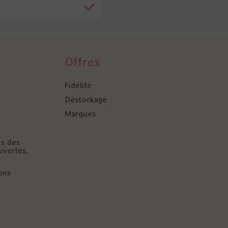
Offres
Fidélité
Déstockage
Marques
és des
uvertes,
ons