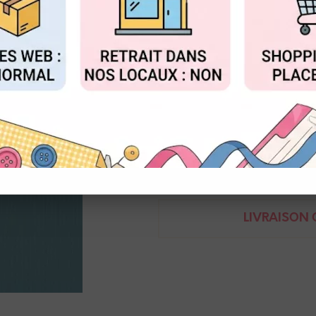
Réf. :
2928-065
FIGURER
ACCEPTER T
Cardstock texture toile Floren
30,5 x 30,5 cm / 216 g
8716052200658
Demande de renseignem
LIVRAISON O