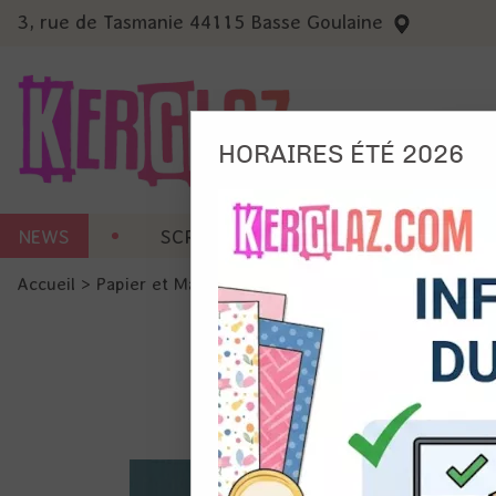
3, rue de Tasmanie 44115 Basse Goulaine
HORAIRES ÉTÉ 2026
Nous
NEWS
SCRAP CARTERIE
MACHINES 
Ils no
Accueil
>
Papier et Matière
>
Papier scrap uni
>
Cardstock -
Amé
Mes
pro
Gér
Certains 
obligatoi
et du con
précises 
Si vous 
disposez 
de la pag