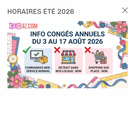
3, rue de Tasmanie 44115 Basse Goulaine
HORAIRES ÉTÉ 2026
Continuer sans accepter
PORT OFFERT À PARTIR DE 49 €
Nous autorisez-vous à utiliser vos
02 52 10 57 10
CONTACT
cookies ?
Ils nous seront utiles pour :
0
Améliorer l'interface et les fonctionnalités du site
Mesurer les campagnes marketing et proposer des
Accueil
>
Papier et Matière
>
Papier scrap uni
>
Cardstock - Frog
mises à jour sur nos produits
Gérer l'authentification et surveiller les erreurs
techniques
Certains cookies sont nécessaires à des fins techniques, ils sont donc dispensés
de consentement. D'autres, non obligatoires, peuvent être utilisés pour la
personnalisation des annonces et du contenu, la mesure des annonces et du
contenu, la connaissance de l'audience et le développement de produits, les
données de géolocalisation précises et l'identification par le balayage de l'appareil,
le stockage et/ou l'accès aux informations sur un appareil. Si vous donnez votre
consentement, celui-ci sera valable sur l’ensemble des sous-domaines de Kerglaz.
Vous disposez de la possibilité de retirer votre consentement à tout moment en
cliquant sur le widget en bas à droite de la page. Pour en savoir plus, consulter
notre politique de cookie.