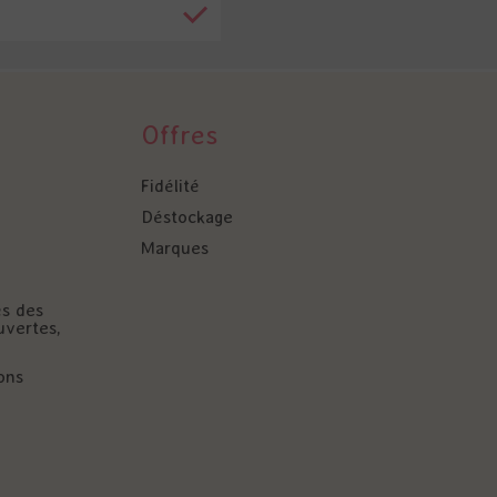
Offres
Fidélité
Déstockage
Marques
és des
uvertes,
ons