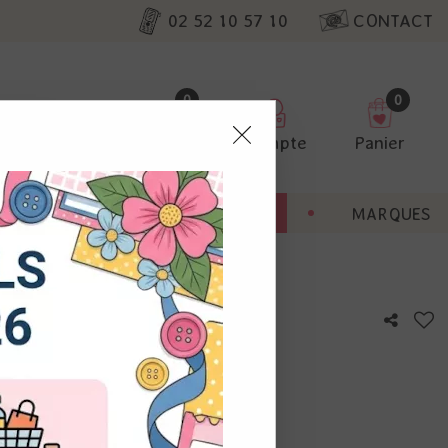
02 52 10 57 10
CONTACT
0
0
Favoris
Compte
Panier
pter
ENT
BONNES AFFAIRES
MARQUES
ur nos
ubergine
utres, non
s annonces
calisation
otre avis !
 appareil.
laz. Vous
s à droite