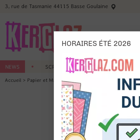
3, rue de Tasmanie 44115 Basse Goulaine
HORAIRES ÉTÉ 2026
Nous
NEWS
SCRAP CARTERIE
MACHINES 
Ils no
Accueil
>
Papier et Matière
>
Papier scrap uni
>
Papier card
Amé
Mes
pro
Gér
Certains 
obligatoi
et du con
précises 
Si vous 
disposez 
de la pag