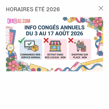
3, rue de Tasmanie 44115 Basse Goulaine
HORAIRES ÉTÉ 2026
Continuer sans accepter
PORT OFFERT À PARTIR DE 49 €
Nous autorisez-vous à utiliser vos
02 52 10 57 10
CONTACT
cookies ?
Ils nous seront utiles pour :
0
Améliorer l'interface et les fonctionnalités du site
Mesurer les campagnes marketing et proposer des
Accueil
>
Papier et Matière
>
Papier scrap uni
>
BAZZILL - Lisse -
mises à jour sur nos produits
grape delight
Gérer l'authentification et surveiller les erreurs
techniques
Certains cookies sont nécessaires à des fins techniques, ils sont donc dispensés
de consentement. D'autres, non obligatoires, peuvent être utilisés pour la
personnalisation des annonces et du contenu, la mesure des annonces et du
contenu, la connaissance de l'audience et le développement de produits, les
données de géolocalisation précises et l'identification par le balayage de l'appareil,
le stockage et/ou l'accès aux informations sur un appareil. Si vous donnez votre
consentement, celui-ci sera valable sur l’ensemble des sous-domaines de Kerglaz.
Vous disposez de la possibilité de retirer votre consentement à tout moment en
cliquant sur le widget en bas à droite de la page. Pour en savoir plus, consulter
notre politique de cookie.