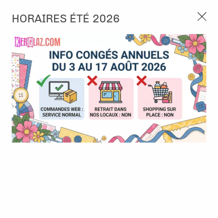
3, rue de Tasmanie 44115 Basse Goulaine
HORAIRES ÉTÉ 2026
Continuer sans accepter
PORT OFFERT À PARTIR DE 49 €
Nous autorisez-vous à utiliser vos
02 52 10 57 10
CONTACT
cookies ?
Ils nous seront utiles pour :
0
Améliorer l'interface et les fonctionnalités du site
Mesurer les campagnes marketing et proposer des
Accueil
>
Papier et Matière
>
Papier scrap uni
>
BAZZILL Heather
mises à jour sur nos produits
Gérer l'authentification et surveiller les erreurs
techniques
Certains cookies sont nécessaires à des fins techniques, ils sont donc dispensés
de consentement. D'autres, non obligatoires, peuvent être utilisés pour la
personnalisation des annonces et du contenu, la mesure des annonces et du
contenu, la connaissance de l'audience et le développement de produits, les
données de géolocalisation précises et l'identification par le balayage de l'appareil,
le stockage et/ou l'accès aux informations sur un appareil. Si vous donnez votre
consentement, celui-ci sera valable sur l’ensemble des sous-domaines de Kerglaz.
Vous disposez de la possibilité de retirer votre consentement à tout moment en
cliquant sur le widget en bas à droite de la page. Pour en savoir plus, consulter
notre politique de cookie.