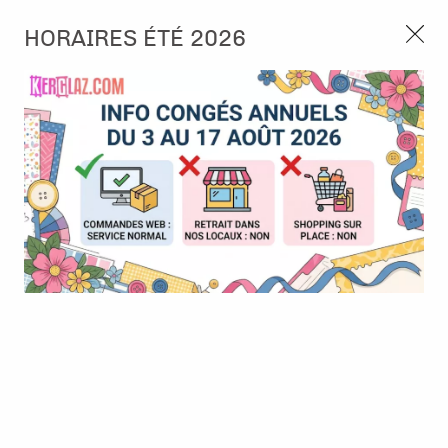
3, rue de Tasmanie 44115 Basse Goulaine
HORAIRES ÉTÉ 2026
Continuer sans accepter
PORT OFFERT À PARTIR DE 49 €
Nous autorisez-vous à utiliser vos
02 52 10 57 10
CONTACT
cookies ?
Ils nous seront utiles pour :
0
Améliorer l'interface et les fonctionnalités du site
Mesurer les campagnes marketing et proposer des
Accueil
>
Papier et Matière
>
Papier scrap uni
>
BAZZILL - Capri
mises à jour sur nos produits
Sea
Gérer l'authentification et surveiller les erreurs
techniques
Certains cookies sont nécessaires à des fins techniques, ils sont donc dispensés
de consentement. D'autres, non obligatoires, peuvent être utilisés pour la
personnalisation des annonces et du contenu, la mesure des annonces et du
contenu, la connaissance de l'audience et le développement de produits, les
données de géolocalisation précises et l'identification par le balayage de l'appareil,
le stockage et/ou l'accès aux informations sur un appareil. Si vous donnez votre
consentement, celui-ci sera valable sur l’ensemble des sous-domaines de Kerglaz.
Vous disposez de la possibilité de retirer votre consentement à tout moment en
cliquant sur le widget en bas à droite de la page. Pour en savoir plus, consulter
notre politique de cookie.