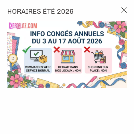
3, rue de Tasmanie 44115 Basse Goulaine
HORAIRES ÉTÉ 2026
Continuer sans accepter
PORT OFFERT À PARTIR DE 49 €
Nous autorisez-vous à utiliser vos
02 52 10 57 10
CONTACT
cookies ?
Ils nous seront utiles pour :
0
Améliorer l'interface et les fonctionnalités du site
Mesurer les campagnes marketing et proposer des
Accueil
>
Papier et Matière
>
Papier scrap uni
>
BAZZILL Hillary
mises à jour sur nos produits
Gérer l'authentification et surveiller les erreurs
techniques
Certains cookies sont nécessaires à des fins techniques, ils sont donc dispensés
de consentement. D'autres, non obligatoires, peuvent être utilisés pour la
personnalisation des annonces et du contenu, la mesure des annonces et du
contenu, la connaissance de l'audience et le développement de produits, les
données de géolocalisation précises et l'identification par le balayage de l'appareil,
le stockage et/ou l'accès aux informations sur un appareil. Si vous donnez votre
consentement, celui-ci sera valable sur l’ensemble des sous-domaines de Kerglaz.
Vous disposez de la possibilité de retirer votre consentement à tout moment en
cliquant sur le widget en bas à droite de la page. Pour en savoir plus, consulter
notre politique de cookie.