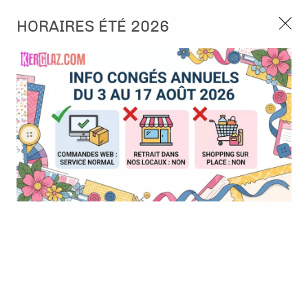
3, rue de Tasmanie 44115 Basse Goulaine
HORAIRES ÉTÉ 2026
Continuer sans accepter
PORT OFFERT À PARTIR DE 49 €
Nous autorisez-vous à utiliser vos
02 52 10 57 10
CONTACT
cookies ?
Ils nous seront utiles pour :
0
Améliorer l'interface et les fonctionnalités du site
Mesurer les campagnes marketing et proposer des
Accueil
>
Papier et Matière
>
Papier scrap uni
>
BAZZILL - Card
mises à jour sur nos produits
Shoppe - Cotton Candy
Gérer l'authentification et surveiller les erreurs
techniques
Certains cookies sont nécessaires à des fins techniques, ils sont donc dispensés
de consentement. D'autres, non obligatoires, peuvent être utilisés pour la
personnalisation des annonces et du contenu, la mesure des annonces et du
contenu, la connaissance de l'audience et le développement de produits, les
données de géolocalisation précises et l'identification par le balayage de l'appareil,
le stockage et/ou l'accès aux informations sur un appareil. Si vous donnez votre
consentement, celui-ci sera valable sur l’ensemble des sous-domaines de Kerglaz.
Vous disposez de la possibilité de retirer votre consentement à tout moment en
cliquant sur le widget en bas à droite de la page. Pour en savoir plus, consulter
notre politique de cookie.