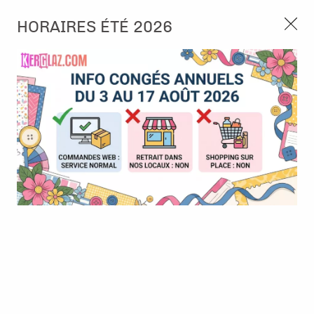
3, rue de Tasmanie 44115 Basse Goulaine
HORAIRES ÉTÉ 2026
Continuer sans accepter
PORT OFFERT À PARTIR DE 49 €
Nous autorisez-vous à utiliser vos
02 52 10 57 10
CONTACT
cookies ?
Ils nous seront utiles pour :
0
Améliorer l'interface et les fonctionnalités du site
Mesurer les campagnes marketing et proposer des
Accueil
>
Papier et Matière
>
Papier scrap uni
>
BAZZILL Jade
mises à jour sur nos produits
Gérer l'authentification et surveiller les erreurs
techniques
Certains cookies sont nécessaires à des fins techniques, ils sont donc dispensés
de consentement. D'autres, non obligatoires, peuvent être utilisés pour la
personnalisation des annonces et du contenu, la mesure des annonces et du
contenu, la connaissance de l'audience et le développement de produits, les
données de géolocalisation précises et l'identification par le balayage de l'appareil,
le stockage et/ou l'accès aux informations sur un appareil. Si vous donnez votre
consentement, celui-ci sera valable sur l’ensemble des sous-domaines de Kerglaz.
Vous disposez de la possibilité de retirer votre consentement à tout moment en
cliquant sur le widget en bas à droite de la page. Pour en savoir plus, consulter
notre politique de cookie.