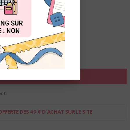
OUT
AJOUTER AU PANIER
ent
FFERTE DÈS 49 € D'ACHAT SUR LE SITE