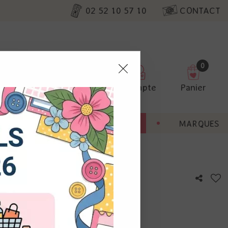
02 52 10 57 10
CONTACT
0
0
pter
Favoris
Compte
Panier
ENT
BONNES AFFAIRES
MARQUES
ur nos
utres, non
s annonces
calisation
 appareil.
laz. Vous
otre avis !
s à droite