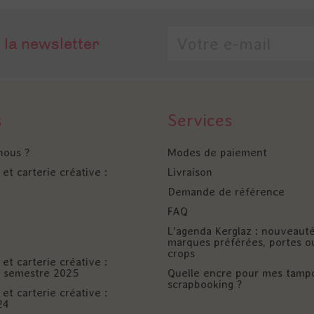
 la newsletter
s
Services
nous ?
Modes de paiement
et carterie créative :
Livraison
Demande de référence
FAQ
L'agenda Kerglaz : nouveaut
marques préférées, portes o
crops
et carterie créative :
er semestre 2025
Quelle encre pour mes tamp
scrapbooking ?
et carterie créative :
24