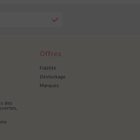
Offres
Fidélité
Déstockage
Marques
és des
uvertes,
ons