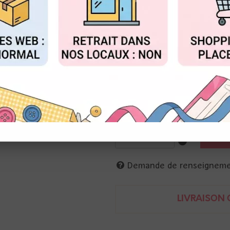
0
,
95
€
TTC
FIGURER
ACCEPTER T
Réf. :
BZZ_T7-7117
Cardstock Bazzill
30 x 30
Cardstock Bazzill Côtier
30 x 30
846523020909
Demande de renseignem
LIVRAISON O