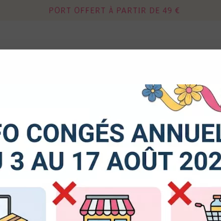
PORT OFFERT À PARTIR DE 49 €
Continuer sans acce
 autorisez-vous à utiliser vos cookies ?
us seront utiles pour :
DIES
MIXED MEDIA
OUTILS - RANGEM
liorer l'interface et les fonctionnalités du site
urer les campagnes marketing et proposer des mises à jour s
astal
duits
er l'authentification et surveiller les erreurs techniques
Bazzill
cookies sont nécessaires à des fins techniques, ils sont donc dispensés de consentement. D'a
res, peuvent être utilisés pour la personnalisation des annonces et du contenu, la mesure de
BAZZILL Coastal
tenu, la connaissance de l'audience et le développement de produits, les données de géolo
et l'identification par le balayage de l'appareil, le stockage et/ou l'accès aux informations sur un
donnez votre consentement, celui-ci sera valable sur l’ensemble des sous-domaines de Kerg
Soyez le premier à donner v
de la possibilité de retirer votre consentement à tout moment en cliquant sur le widget en ba
e. Pour en savoir plus, consulter notre politique de cookie.