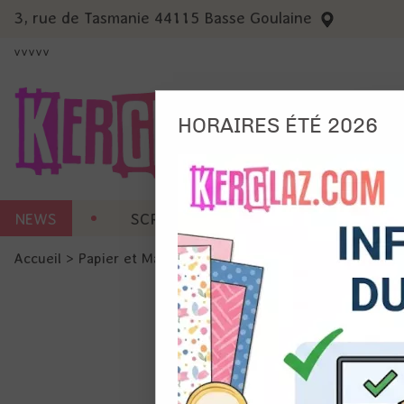
3, rue de Tasmanie 44115 Basse Goulaine
vvvvv
HORAIRES ÉTÉ 2026
Nous
Ils no
NEWS
SCRAP CARTERIE
MACHINES 
Amé
Mes
Accueil
>
Papier et Matière
>
Papier scrap uni
>
BAZZILL Co
pro
Gér
Certains 
obligatoi
et du con
précises 
Si vous 
disposez 
de la pag