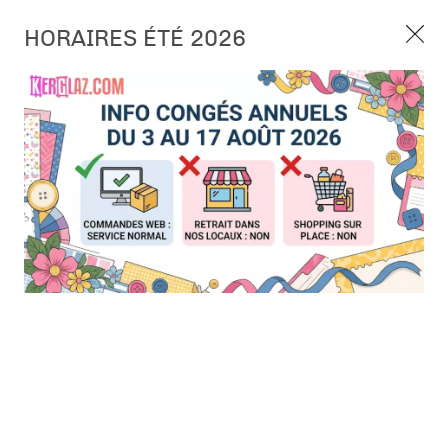
3, rue de Tasmanie 44115 Basse Goulaine
HORAIRES ÉTÉ 2026
Continuer sans accepter
PORT OFFERT À PARTIR DE 49 €
Nous autorisez-vous à utiliser vos
02 52 10 57 10
CONTACT
cookies ?
Ils nous seront utiles pour :
0
Améliorer l'interface et les fonctionnalités du site
Mesurer les campagnes marketing et proposer des
Accueil
>
Album & Objet
>
Autres objets à customiser
>
Badge à
mises à jour sur nos produits
customiser - 4,5 cm - Papier aquarelle - Sans épingle
Gérer l'authentification et surveiller les erreurs
techniques
Certains cookies sont nécessaires à des fins techniques, ils sont donc dispensés
de consentement. D'autres, non obligatoires, peuvent être utilisés pour la
personnalisation des annonces et du contenu, la mesure des annonces et du
contenu, la connaissance de l'audience et le développement de produits, les
données de géolocalisation précises et l'identification par le balayage de l'appareil,
le stockage et/ou l'accès aux informations sur un appareil. Si vous donnez votre
consentement, celui-ci sera valable sur l’ensemble des sous-domaines de Kerglaz.
Vous disposez de la possibilité de retirer votre consentement à tout moment en
cliquant sur le widget en bas à droite de la page. Pour en savoir plus, consulter
notre politique de cookie.