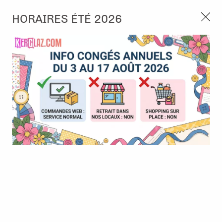
3, rue de Tasmanie 44115 Basse Goulaine
HORAIRES ÉTÉ 2026
Continuer sans accepter
PORT OFFERT À PARTIR DE 49 €
Nous autorisez-vous à utiliser vos
02 52 10 57 10
CONTACT
cookies ?
Ils nous seront utiles pour :
0
Améliorer l'interface et les fonctionnalités du site
Mesurer les campagnes marketing et proposer des
Accueil
>
Papier et Matière
>
Papier scrap uni
>
BAZZILL Red
mises à jour sur nos produits
Gérer l'authentification et surveiller les erreurs
techniques
Certains cookies sont nécessaires à des fins techniques, ils sont donc dispensés
de consentement. D'autres, non obligatoires, peuvent être utilisés pour la
personnalisation des annonces et du contenu, la mesure des annonces et du
contenu, la connaissance de l'audience et le développement de produits, les
données de géolocalisation précises et l'identification par le balayage de l'appareil,
le stockage et/ou l'accès aux informations sur un appareil. Si vous donnez votre
consentement, celui-ci sera valable sur l’ensemble des sous-domaines de Kerglaz.
Vous disposez de la possibilité de retirer votre consentement à tout moment en
cliquant sur le widget en bas à droite de la page. Pour en savoir plus, consulter
notre politique de cookie.