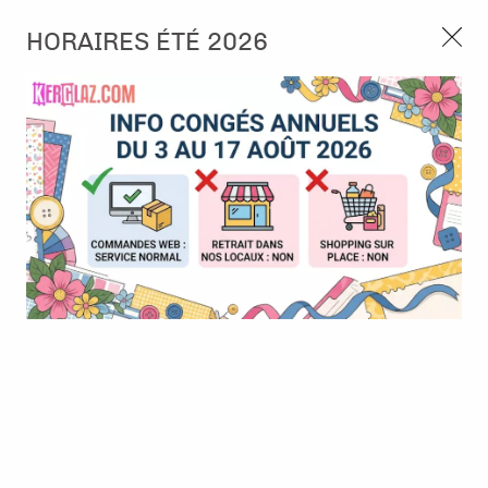
3, rue de Tasmanie 44115 Basse Goulaine
HORAIRES ÉTÉ 2026
Continuer sans accepter
PORT OFFERT À PARTIR DE 49 €
Nous autorisez-vous à utiliser vos
02 52 10 57 10
CONTACT
cookies ?
Ils nous seront utiles pour :
0
Améliorer l'interface et les fonctionnalités du site
Mesurer les campagnes marketing et proposer des
Accueil
>
Papier et Matière
>
Tissus - Cuir
>
Cuir adhésif - 10x15 -
mises à jour sur nos produits
Rouge
Gérer l'authentification et surveiller les erreurs
techniques
BONNE AFFAIRE
-
50
%
Certains cookies sont nécessaires à des fins techniques, ils sont donc dispensés
de consentement. D'autres, non obligatoires, peuvent être utilisés pour la
personnalisation des annonces et du contenu, la mesure des annonces et du
contenu, la connaissance de l'audience et le développement de produits, les
données de géolocalisation précises et l'identification par le balayage de l'appareil,
le stockage et/ou l'accès aux informations sur un appareil. Si vous donnez votre
consentement, celui-ci sera valable sur l’ensemble des sous-domaines de Kerglaz.
Vous disposez de la possibilité de retirer votre consentement à tout moment en
cliquant sur le widget en bas à droite de la page. Pour en savoir plus, consulter
notre politique de cookie.