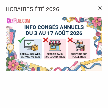
3, rue de Tasmanie 44115 Basse Goulaine
HORAIRES ÉTÉ 2026
Continuer sans accepter
PORT OFFERT À PARTIR DE 49 €
Nous autorisez-vous à utiliser vos
02 52 10 57 10
CONTACT
cookies ?
Ils nous seront utiles pour :
0
Améliorer l'interface et les fonctionnalités du site
Mesurer les campagnes marketing et proposer des
Accueil
>
Tampon et Mask-Pochoir
>
Tampon
>
Tampons - Musical
mises à jour sur nos produits
notes
Gérer l'authentification et surveiller les erreurs
techniques
Certains cookies sont nécessaires à des fins techniques, ils sont donc dispensés
de consentement. D'autres, non obligatoires, peuvent être utilisés pour la
personnalisation des annonces et du contenu, la mesure des annonces et du
contenu, la connaissance de l'audience et le développement de produits, les
données de géolocalisation précises et l'identification par le balayage de l'appareil,
le stockage et/ou l'accès aux informations sur un appareil. Si vous donnez votre
consentement, celui-ci sera valable sur l’ensemble des sous-domaines de Kerglaz.
Vous disposez de la possibilité de retirer votre consentement à tout moment en
cliquant sur le widget en bas à droite de la page. Pour en savoir plus, consulter
notre politique de cookie.