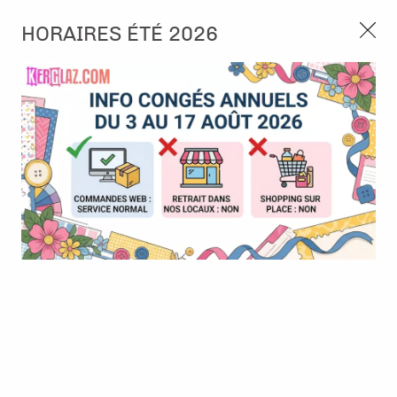
3, rue de Tasmanie 44115 Basse Goulaine
HORAIRES ÉTÉ 2026
Continuer sans accepter
PORT OFFERT À PARTIR DE 49 €
Nous autorisez-vous à utiliser vos
02 52 10 57 10
CONTACT
cookies ?
Ils nous seront utiles pour :
0
Améliorer l'interface et les fonctionnalités du site
Mesurer les campagnes marketing et proposer des
Accueil
>
Die (Matrice de découpe)
>
Die format standard
>
Die -
mises à jour sur nos produits
Creatables - Pixel circle
Gérer l'authentification et surveiller les erreurs
techniques
Certains cookies sont nécessaires à des fins techniques, ils sont donc dispensés
de consentement. D'autres, non obligatoires, peuvent être utilisés pour la
personnalisation des annonces et du contenu, la mesure des annonces et du
contenu, la connaissance de l'audience et le développement de produits, les
données de géolocalisation précises et l'identification par le balayage de l'appareil,
le stockage et/ou l'accès aux informations sur un appareil. Si vous donnez votre
consentement, celui-ci sera valable sur l’ensemble des sous-domaines de Kerglaz.
Vous disposez de la possibilité de retirer votre consentement à tout moment en
cliquant sur le widget en bas à droite de la page. Pour en savoir plus, consulter
notre politique de cookie.