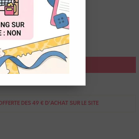
OUT
AJOUTER AU PANIER
ent
FFERTE DÈS 49 € D'ACHAT SUR LE SITE