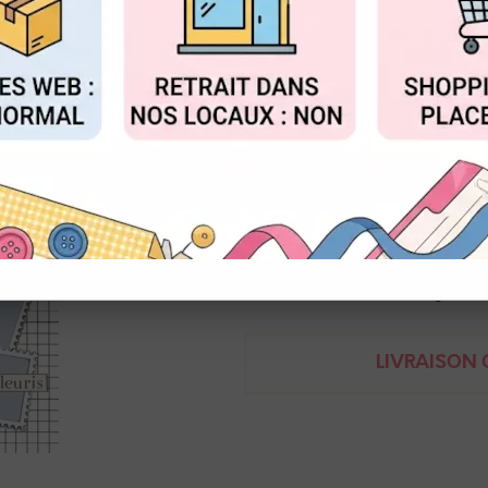
Réf. :
EI-40-A6-04
FIGURER
ACCEPTER T
L'encre & l'image
Clear stamp herbes folles
10 x 15 cm
3662848058284
Demande de renseignem
LIVRAISON O