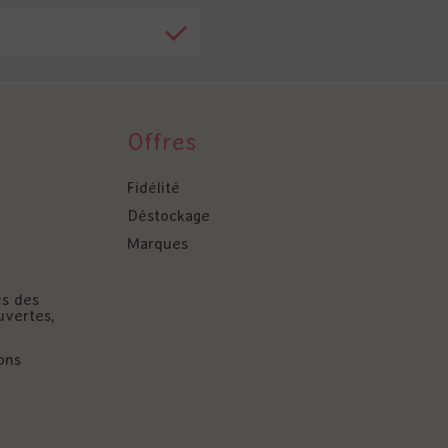
Offres
Fidélité
Déstockage
Marques
és des
uvertes,
ons