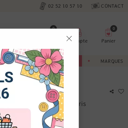
02 52 10 57 10
CONTACT
0
0
Favoris
Compte
Panier
pter
ENT
BONNES AFFAIRES
MARQUES
ur nos
A6 - Les P'tits fonds fleuris
utres, non
s annonces
calisation
otre avis !
 appareil.
laz. Vous
s à droite