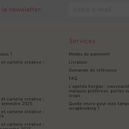
 la newsletter
s
Services
nous ?
Modes de paiement
et carterie créative :
Livraison
Demande de référence
FAQ
L'agenda Kerglaz : nouveaut
marques préférées, portes o
crops
et carterie créative :
er semestre 2025
Quelle encre pour mes tamp
scrapbooking ?
et carterie créative :
24
et carterie créative :
è semestre 2025