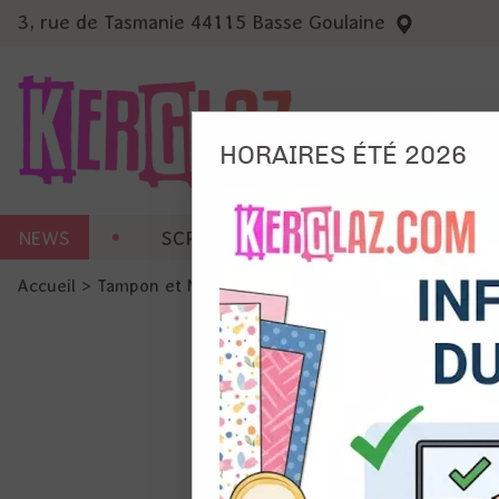
3, rue de Tasmanie 44115 Basse Goulaine
HORAIRES ÉTÉ 2026
Nous
NEWS
SCRAP CARTERIE
MACHINES 
Ils no
Accueil
>
Tampon et Mask-Pochoir
>
Tampon
>
Tampon trans
Amé
Mes
pro
Gér
Certains 
obligatoi
et du con
précises 
Si vous 
disposez 
de la pag