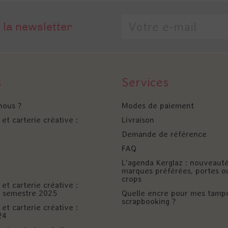
 la newsletter
s
Services
nous ?
Modes de paiement
et carterie créative :
Livraison
Demande de référence
FAQ
L'agenda Kerglaz : nouveaut
marques préférées, portes o
crops
et carterie créative :
er semestre 2025
Quelle encre pour mes tamp
scrapbooking ?
et carterie créative :
24