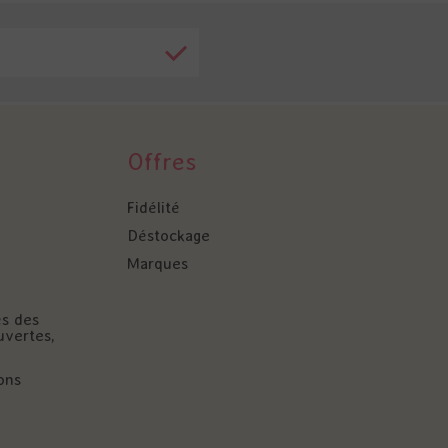
Offres
Fidélité
Déstockage
Marques
és des
uvertes,
ons