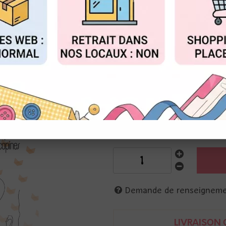
Réf. :
HPLF-LSM-T2511
FIGURER
ACCEPTER T
Planche de 12 tampons transpa
10 x 15 cm
Définition Scropines, entre am
fleurs
BFF : meilleures amies
Demande de renseignem
LIVRAISON O