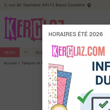
3, rue de Tasmanie 44115 Basse Goulaine
HORAIRES ÉTÉ 2026
Nous
NEWS
SCRAP CARTERIE
MACHINES 
Ils no
Accueil
>
Tampon et Mask-Pochoir
>
Tampon
>
Tampon - Le 
Amé
Mes
pro
Gér
Certains 
obligatoi
et du con
précises 
Si vous 
disposez 
de la pag