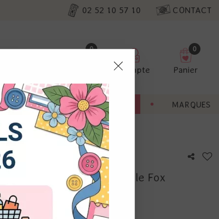
02 52 10 57 10
CONTACT
0
0
Favoris
Compte
Panier
pter
ENT
BONNES AFFAIRES
MARQUES
ur nos
i - Scropines - Ha.Pi Little Fox
utres, non
s annonces
calisation
otre avis !
 appareil.
laz. Vous
s à droite