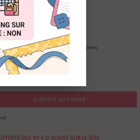
OUT
rents
ies, je peux pas j'ai scrap avec mes copines
AJOUTER AU PANIER
ent
FFERTE DÈS 49 € D'ACHAT SUR LE SITE