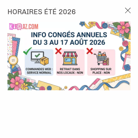
3, rue de Tasmanie 44115 Basse Goulaine
HORAIRES ÉTÉ 2026
Continuer sans accepter
PORT OFFERT À PARTIR DE 49 €
Nous autorisez-vous à utiliser vos
02 52 10 57 10
CONTACT
cookies ?
Ils nous seront utiles pour :
0
Améliorer l'interface et les fonctionnalités du site
Mesurer les campagnes marketing et proposer des
Accueil
>
Tampon et Mask-Pochoir
>
Tampon
>
Tampon - Merry
mises à jour sur nos produits
Little Christmas - Santa's mail
Gérer l'authentification et surveiller les erreurs
techniques
Certains cookies sont nécessaires à des fins techniques, ils sont donc dispensés
de consentement. D'autres, non obligatoires, peuvent être utilisés pour la
personnalisation des annonces et du contenu, la mesure des annonces et du
contenu, la connaissance de l'audience et le développement de produits, les
données de géolocalisation précises et l'identification par le balayage de l'appareil,
le stockage et/ou l'accès aux informations sur un appareil. Si vous donnez votre
consentement, celui-ci sera valable sur l’ensemble des sous-domaines de Kerglaz.
Vous disposez de la possibilité de retirer votre consentement à tout moment en
cliquant sur le widget en bas à droite de la page. Pour en savoir plus, consulter
notre politique de cookie.