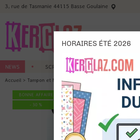
3, rue de Tasmanie 44115 Basse Goulaine
HORAIRES ÉTÉ 2026
Nous
NEWS
SCRAP CARTERIE
MACHINES 
Ils no
Accueil
>
Tampon et Mask-Pochoir
>
Tampon
>
Tampon - Ess
Amé
Mes
BONNE AFFAIRE
pro
Gér
-
30
%
Certains 
obligatoi
et du con
précises 
Si vous 
disposez 
de la pag