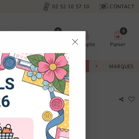
02 52 10 57 10
CONTACT
0
0
Favoris
Compte
Panier
pter
ENT
BONNES AFFAIRES
MARQUES
ur nos
- Balloon box pop-up
utres, non
s annonces
calisation
otre avis !
 appareil.
laz. Vous
s à droite