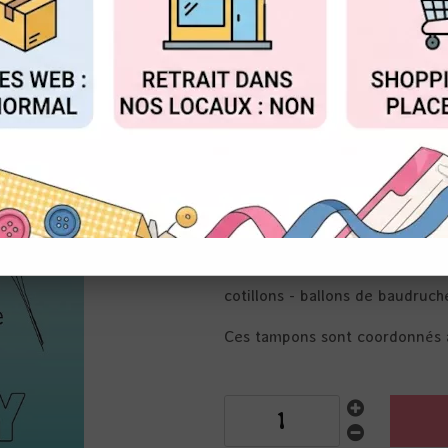
au lieu 
Valable jusqu'à épuisemen
FIGURER
ACCEPTER T
Réf. :
SL-ES-STAMP759
Studio Light
Planche A6
13 tampons transparents - 8 im
Thème : anniversaire - plaisir 
bouquet de ballons: 5 x 9 cm
paquet cadeau: 2,3 cm
cotillons - ballons de baudruch
Ces tampons sont coordonnés 