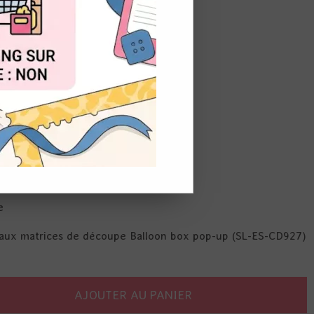
de
8,00
€
t du stock
OUT
ages & 5 textes en anglais
d'offrir - remerciements - Cadeaux
e
aux matrices de découpe Balloon box pop-up (SL-ES-CD927)
AJOUTER AU PANIER