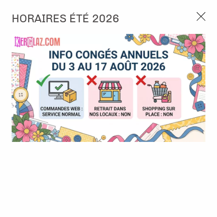
3, rue de Tasmanie 44115 Basse Goulaine
HORAIRES ÉTÉ 2026
Continuer sans accepter
PORT OFFERT À PARTIR DE 49 €
Nous autorisez-vous à utiliser vos
02 52 10 57 10
CONTACT
cookies ?
Ils nous seront utiles pour :
0
Améliorer l'interface et les fonctionnalités du site
Mesurer les campagnes marketing et proposer des
Accueil
>
Embellissement
>
Die-cuts
>
Paper Pad A4 Card making
mises à jour sur nos produits
- Gearhead's Workshop - Studio Light
Gérer l'authentification et surveiller les erreurs
techniques
Certains cookies sont nécessaires à des fins techniques, ils sont donc dispensés
de consentement. D'autres, non obligatoires, peuvent être utilisés pour la
personnalisation des annonces et du contenu, la mesure des annonces et du
contenu, la connaissance de l'audience et le développement de produits, les
données de géolocalisation précises et l'identification par le balayage de l'appareil,
le stockage et/ou l'accès aux informations sur un appareil. Si vous donnez votre
consentement, celui-ci sera valable sur l’ensemble des sous-domaines de Kerglaz.
Vous disposez de la possibilité de retirer votre consentement à tout moment en
cliquant sur le widget en bas à droite de la page. Pour en savoir plus, consulter
notre politique de cookie.