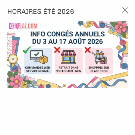
3, rue de Tasmanie 44115 Basse Goulaine
HORAIRES ÉTÉ 2026
Continuer sans accepter
PORT OFFERT À PARTIR DE 49 €
Nous autorisez-vous à utiliser vos
02 52 10 57 10
CONTACT
cookies ?
Ils nous seront utiles pour :
0
Améliorer l'interface et les fonctionnalités du site
Mesurer les campagnes marketing et proposer des
Accueil
>
Tampon et Mask-Pochoir
>
Tampon
>
Tampon - A6 -
mises à jour sur nos produits
#798 - Mushroom cottage
Gérer l'authentification et surveiller les erreurs
techniques
BONNE AFFAIRE
-
30
%
Certains cookies sont nécessaires à des fins techniques, ils sont donc dispensés
de consentement. D'autres, non obligatoires, peuvent être utilisés pour la
personnalisation des annonces et du contenu, la mesure des annonces et du
contenu, la connaissance de l'audience et le développement de produits, les
données de géolocalisation précises et l'identification par le balayage de l'appareil,
le stockage et/ou l'accès aux informations sur un appareil. Si vous donnez votre
consentement, celui-ci sera valable sur l’ensemble des sous-domaines de Kerglaz.
Vous disposez de la possibilité de retirer votre consentement à tout moment en
cliquant sur le widget en bas à droite de la page. Pour en savoir plus, consulter
notre politique de cookie.