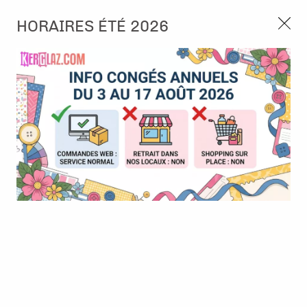
3, rue de Tasmanie 44115 Basse Goulaine
HORAIRES ÉTÉ 2026
Continuer sans accepter
PORT OFFERT À PARTIR DE 49 €
Nous autorisez-vous à utiliser vos
02 52 10 57 10
CONTACT
cookies ?
Ils nous seront utiles pour :
0
Améliorer l'interface et les fonctionnalités du site
Mesurer les campagnes marketing et proposer des
Accueil
>
Tampon et Mask-Pochoir
>
Tampon
>
Tampon - A7 -
mises à jour sur nos produits
#1074 - Terracotta Potter
Gérer l'authentification et surveiller les erreurs
techniques
BONNE AFFAIRE
-
30
%
Certains cookies sont nécessaires à des fins techniques, ils sont donc dispensés
de consentement. D'autres, non obligatoires, peuvent être utilisés pour la
personnalisation des annonces et du contenu, la mesure des annonces et du
contenu, la connaissance de l'audience et le développement de produits, les
données de géolocalisation précises et l'identification par le balayage de l'appareil,
le stockage et/ou l'accès aux informations sur un appareil. Si vous donnez votre
consentement, celui-ci sera valable sur l’ensemble des sous-domaines de Kerglaz.
Vous disposez de la possibilité de retirer votre consentement à tout moment en
cliquant sur le widget en bas à droite de la page. Pour en savoir plus, consulter
notre politique de cookie.