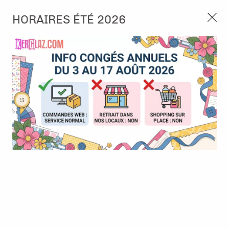
3, rue de Tasmanie 44115 Basse Goulaine
HORAIRES ÉTÉ 2026
Continuer sans accepter
PORT OFFERT À PARTIR DE 49 €
Nous autorisez-vous à utiliser vos
02 52 10 57 10
CONTACT
cookies ?
Ils nous seront utiles pour :
0
Améliorer l'interface et les fonctionnalités du site
Mesurer les campagnes marketing et proposer des
Accueil
>
Tampon et Mask-Pochoir
>
Tampon
>
Tampon - A6 -
mises à jour sur nos produits
#1009 - Scarecrow
Gérer l'authentification et surveiller les erreurs
techniques
BONNE AFFAIRE
-
30
%
Certains cookies sont nécessaires à des fins techniques, ils sont donc dispensés
de consentement. D'autres, non obligatoires, peuvent être utilisés pour la
personnalisation des annonces et du contenu, la mesure des annonces et du
contenu, la connaissance de l'audience et le développement de produits, les
données de géolocalisation précises et l'identification par le balayage de l'appareil,
le stockage et/ou l'accès aux informations sur un appareil. Si vous donnez votre
consentement, celui-ci sera valable sur l’ensemble des sous-domaines de Kerglaz.
Vous disposez de la possibilité de retirer votre consentement à tout moment en
cliquant sur le widget en bas à droite de la page. Pour en savoir plus, consulter
notre politique de cookie.