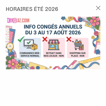
3, rue de Tasmanie 44115 Basse Goulaine
HORAIRES ÉTÉ 2026
Continuer sans accepter
PORT OFFERT À PARTIR DE 49 €
Nous autorisez-vous à utiliser vos
02 52 10 57 10
CONTACT
cookies ?
Ils nous seront utiles pour :
0
Améliorer l'interface et les fonctionnalités du site
Mesurer les campagnes marketing et proposer des
Accueil
>
Embellissement
>
Sticker et RubOn
>
Stickers - Siempre
mises à jour sur nos produits
Jane - Alphabet
Gérer l'authentification et surveiller les erreurs
techniques
Certains cookies sont nécessaires à des fins techniques, ils sont donc dispensés
de consentement. D'autres, non obligatoires, peuvent être utilisés pour la
personnalisation des annonces et du contenu, la mesure des annonces et du
contenu, la connaissance de l'audience et le développement de produits, les
données de géolocalisation précises et l'identification par le balayage de l'appareil,
le stockage et/ou l'accès aux informations sur un appareil. Si vous donnez votre
consentement, celui-ci sera valable sur l’ensemble des sous-domaines de Kerglaz.
Vous disposez de la possibilité de retirer votre consentement à tout moment en
cliquant sur le widget en bas à droite de la page. Pour en savoir plus, consulter
notre politique de cookie.