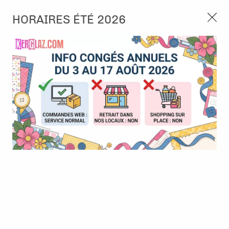
3, rue de Tasmanie 44115 Basse Goulaine
HORAIRES ÉTÉ 2026
Continuer sans accepter
PORT OFFERT À PARTIR DE 49 €
Nous autorisez-vous à utiliser vos
02 52 10 57 10
CONTACT
cookies ?
Ils nous seront utiles pour :
0
Améliorer l'interface et les fonctionnalités du site
Mesurer les campagnes marketing et proposer des
Accueil
>
Outillage
>
Petit outillage
>
Ciseaux titane Tim Holtz 9,5"
mises à jour sur nos produits
- Tonic Studios
Gérer l'authentification et surveiller les erreurs
techniques
Certains cookies sont nécessaires à des fins techniques, ils sont donc dispensés
de consentement. D'autres, non obligatoires, peuvent être utilisés pour la
personnalisation des annonces et du contenu, la mesure des annonces et du
contenu, la connaissance de l'audience et le développement de produits, les
données de géolocalisation précises et l'identification par le balayage de l'appareil,
le stockage et/ou l'accès aux informations sur un appareil. Si vous donnez votre
consentement, celui-ci sera valable sur l’ensemble des sous-domaines de Kerglaz.
Vous disposez de la possibilité de retirer votre consentement à tout moment en
cliquant sur le widget en bas à droite de la page. Pour en savoir plus, consulter
notre politique de cookie.