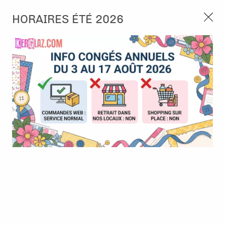
3, rue de Tasmanie 44115 Basse Goulaine
HORAIRES ÉTÉ 2026
Continuer sans accepter
PORT OFFERT À PARTIR DE 49 €
Nous autorisez-vous à utiliser vos
02 52 10 57 10
CONTACT
cookies ?
Ils nous seront utiles pour :
0
Améliorer l'interface et les fonctionnalités du site
Mesurer les campagnes marketing et proposer des
Accueil
>
Papier et Matière
>
Tissus - Cuir
>
Simili cuir - 25x35 -
mises à jour sur nos produits
Chocolat
Gérer l'authentification et surveiller les erreurs
techniques
Certains cookies sont nécessaires à des fins techniques, ils sont donc dispensés
de consentement. D'autres, non obligatoires, peuvent être utilisés pour la
personnalisation des annonces et du contenu, la mesure des annonces et du
contenu, la connaissance de l'audience et le développement de produits, les
données de géolocalisation précises et l'identification par le balayage de l'appareil,
le stockage et/ou l'accès aux informations sur un appareil. Si vous donnez votre
consentement, celui-ci sera valable sur l’ensemble des sous-domaines de Kerglaz.
Vous disposez de la possibilité de retirer votre consentement à tout moment en
cliquant sur le widget en bas à droite de la page. Pour en savoir plus, consulter
notre politique de cookie.