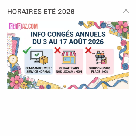
3, rue de Tasmanie 44115 Basse Goulaine
HORAIRES ÉTÉ 2026
Continuer sans accepter
PORT OFFERT À PARTIR DE 49 €
Nous autorisez-vous à utiliser vos
02 52 10 57 10
CONTACT
cookies ?
Ils nous seront utiles pour :
0
Améliorer l'interface et les fonctionnalités du site
Mesurer les campagnes marketing et proposer des
Accueil
>
Tampon et Mask-Pochoir
>
Tampon
>
Tampon - Quand
mises à jour sur nos produits
vient l'hiver
Gérer l'authentification et surveiller les erreurs
techniques
Certains cookies sont nécessaires à des fins techniques, ils sont donc dispensés
de consentement. D'autres, non obligatoires, peuvent être utilisés pour la
personnalisation des annonces et du contenu, la mesure des annonces et du
contenu, la connaissance de l'audience et le développement de produits, les
données de géolocalisation précises et l'identification par le balayage de l'appareil,
le stockage et/ou l'accès aux informations sur un appareil. Si vous donnez votre
consentement, celui-ci sera valable sur l’ensemble des sous-domaines de Kerglaz.
Vous disposez de la possibilité de retirer votre consentement à tout moment en
cliquant sur le widget en bas à droite de la page. Pour en savoir plus, consulter
notre politique de cookie.