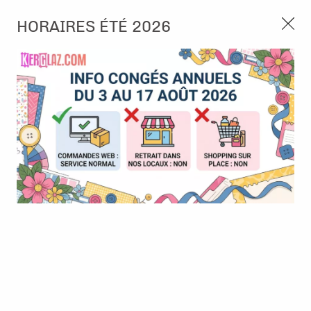
3, rue de Tasmanie 44115 Basse Goulaine
HORAIRES ÉTÉ 2026
Continuer sans accepter
PORT OFFERT À PARTIR DE 49 €
Nous autorisez-vous à utiliser vos
02 52 10 57 10
CONTACT
cookies ?
Ils nous seront utiles pour :
0
Améliorer l'interface et les fonctionnalités du site
Mesurer les campagnes marketing et proposer des
Accueil
>
Die (Matrice de découpe)
>
Die format standard
>
Dies -
mises à jour sur nos produits
Essentials - Stitched squares - Carrés traits couture
Gérer l'authentification et surveiller les erreurs
techniques
Certains cookies sont nécessaires à des fins techniques, ils sont donc dispensés
de consentement. D'autres, non obligatoires, peuvent être utilisés pour la
personnalisation des annonces et du contenu, la mesure des annonces et du
contenu, la connaissance de l'audience et le développement de produits, les
données de géolocalisation précises et l'identification par le balayage de l'appareil,
le stockage et/ou l'accès aux informations sur un appareil. Si vous donnez votre
consentement, celui-ci sera valable sur l’ensemble des sous-domaines de Kerglaz.
Vous disposez de la possibilité de retirer votre consentement à tout moment en
cliquant sur le widget en bas à droite de la page. Pour en savoir plus, consulter
notre politique de cookie.