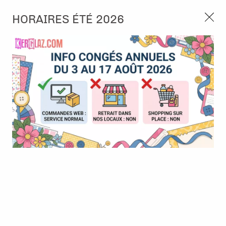
3, rue de Tasmanie 44115 Basse Goulaine
HORAIRES ÉTÉ 2026
Continuer sans accepter
PORT OFFERT À PARTIR DE 49 €
Nous autorisez-vous à utiliser vos
02 52 10 57 10
CONTACT
cookies ?
Ils nous seront utiles pour :
0
Améliorer l'interface et les fonctionnalités du site
Mesurer les campagnes marketing et proposer des
Accueil
>
Tampon et Mask-Pochoir
>
Mask - Pochoir
>
Pochoir -
mises à jour sur nos produits
Soleil Levant - Esquisse
Gérer l'authentification et surveiller les erreurs
techniques
BONNE AFFAIRE
-
50
%
Certains cookies sont nécessaires à des fins techniques, ils sont donc dispensés
de consentement. D'autres, non obligatoires, peuvent être utilisés pour la
personnalisation des annonces et du contenu, la mesure des annonces et du
contenu, la connaissance de l'audience et le développement de produits, les
données de géolocalisation précises et l'identification par le balayage de l'appareil,
le stockage et/ou l'accès aux informations sur un appareil. Si vous donnez votre
consentement, celui-ci sera valable sur l’ensemble des sous-domaines de Kerglaz.
Vous disposez de la possibilité de retirer votre consentement à tout moment en
cliquant sur le widget en bas à droite de la page. Pour en savoir plus, consulter
notre politique de cookie.