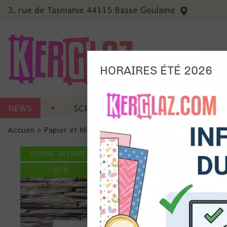
3, rue de Tasmanie 44115 Basse Goulaine
HORAIRES ÉTÉ 2026
Nous
NEWS
SCRAP CARTERIE
MACHINES 
Ils no
Accueil
>
Papier et Matière
>
Papier scrap imprimé
>
Papier 
Amé
Mes
BONNE AFFAIRE
pro
Gér
-
50
%
Certains 
obligatoi
et du con
précises 
Si vous 
disposez 
de la pag