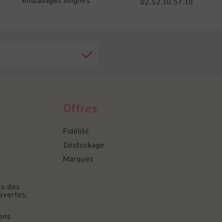
emballages soignés
02.52.10.57.10
Offres
Fidélité
Déstockage
Marques
és des
uvertes,
ons