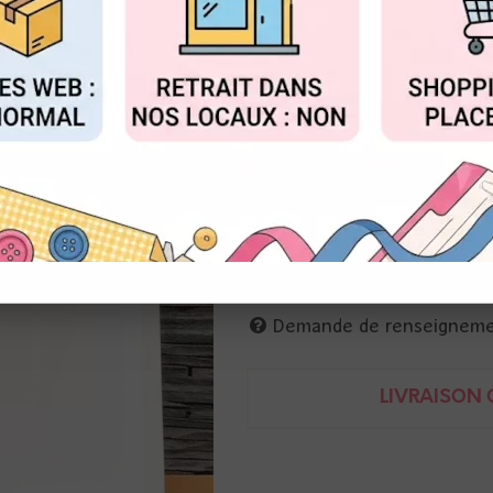
au lieu 
Valable jusqu'à épuisemen
FIGURER
ACCEPTER T
Réf. :
AR-10.2206
Alexandra Renke
Papier scrap imprimé , l'arbre 
belle qualité type aquarelle pou
Imprimé en Allemagne
Demande de renseignem
LIVRAISON O