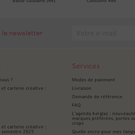
Basse Goulaine (44)
Colissimo 48h
 la newsletter
s
Services
nous ?
Modes de paiement
et carterie créative :
Livraison
Demande de référence
FAQ
L'agenda Kerglaz : nouveaut
marques préférées, portes o
crops
et carterie créative :
er semestre 2025
Quelle encre pour mes tamp