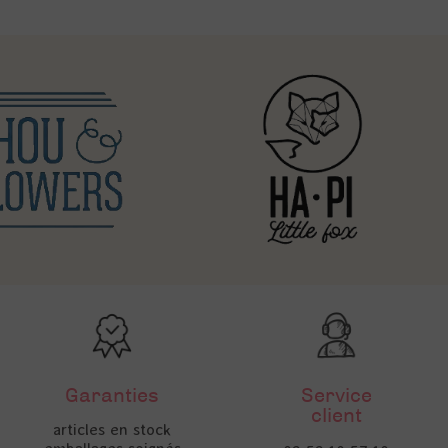
Garanties
Service
client
articles en stock