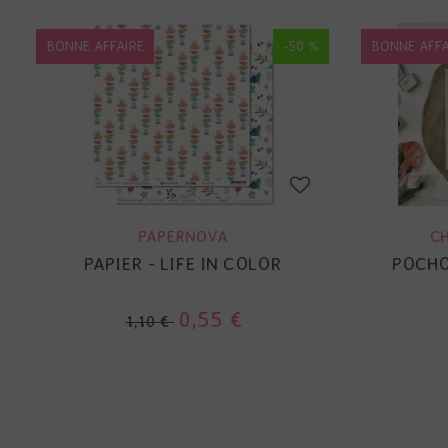
BONNE AFFAIRE
-50 %
BONNE AFFA
PAPERNOVA
C
PAPIER - LIFE IN COLOR
POCHOI
0,55 €
1,10 €