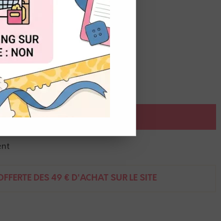
de
1,60
€
t du stock
OUT
de vie
r y travailler la couleur.
AJOUTER AU PANIER
ent
FFERTE DÈS 49 € D'ACHAT SUR LE SITE