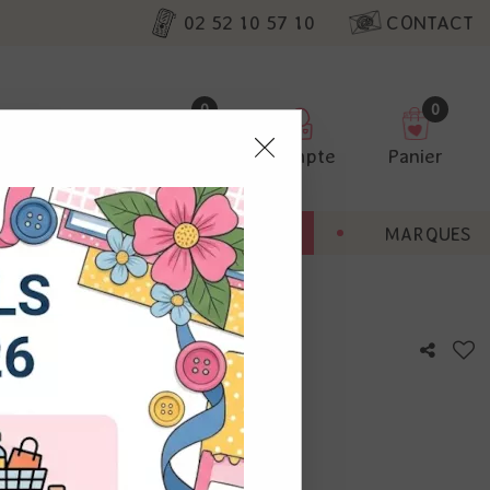
02 52 10 57 10
CONTACT
0
0
Favoris
Compte
Panier
pter
ENT
BONNES AFFAIRES
MARQUES
ur nos
utres, non
s annonces
calisation
otre avis !
 appareil.
laz. Vous
s à droite