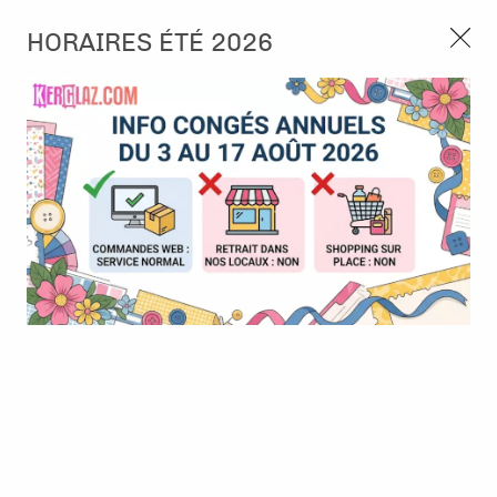
3, rue de Tasmanie 44115 Basse Goulaine
HORAIRES ÉTÉ 2026
Continuer sans accepter
PORT OFFERT À PARTIR DE 49 €
Nous autorisez-vous à utiliser vos
02 52 10 57 10
CONTACT
cookies ?
Ils nous seront utiles pour :
0
Améliorer l'interface et les fonctionnalités du site
Mesurer les campagnes marketing et proposer des
Accueil
>
Outillage
>
Petit outillage
>
Ciseaux Tim Holtz 7" - Tonic
mises à jour sur nos produits
Studios
Gérer l'authentification et surveiller les erreurs
techniques
Certains cookies sont nécessaires à des fins techniques, ils sont donc dispensés
de consentement. D'autres, non obligatoires, peuvent être utilisés pour la
personnalisation des annonces et du contenu, la mesure des annonces et du
contenu, la connaissance de l'audience et le développement de produits, les
données de géolocalisation précises et l'identification par le balayage de l'appareil,
le stockage et/ou l'accès aux informations sur un appareil. Si vous donnez votre
consentement, celui-ci sera valable sur l’ensemble des sous-domaines de Kerglaz.
Vous disposez de la possibilité de retirer votre consentement à tout moment en
cliquant sur le widget en bas à droite de la page. Pour en savoir plus, consulter
notre politique de cookie.